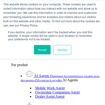
Skip To Content
This website stores cookies on your computer. These cookies are used to
collect information about how you interact with our website and allow us to
remember you. We use this information in order to improve and customize
Toggle Navigation
your browsing experience and for analytics and metrics about our visitors
both on this website and other media. To find out more about the cookies we
Plateformes et produits
use, see our Privacy Policy.
Plateformes et produits
Par UX Platform
Par produit
Par UX Platform
If you decline, your information won’t be tracked when you visit this
website. A single cookie will be used in your browser to remember
your preference not to be tracked.
Cerence xUI™
Élevez le niveau de l'assistance
vocale automobile avec l'IA hybride agentic
Accept
Decline
Cerence Assistant
Profitez de l'assistance vocale
naturelle de premier ordre lors de chaque trajet
Par produit
AI Agents
Élargissez les expériences vocales avec
AI Agents
des agents d'IA conçus à cet effet
Mobile Work Agent
Ownership Companion Agent
Dealer Assist Agent