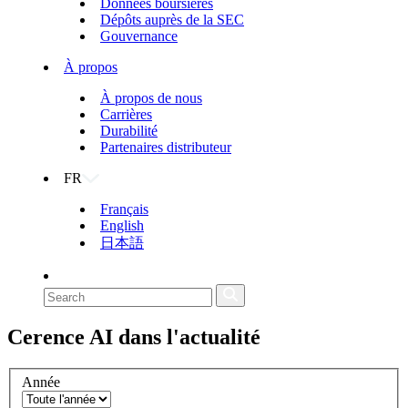
Données boursières
Dépôts auprès de la SEC
Gouvernance
À propos
À propos de nous
Carrières
Durabilité
Partenaires distributeur
FR
Français
English
日本語
Cerence AI
dans l'actualité
Année