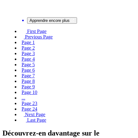
Apprendre encore plus
First Page
Previous Page
Page
1
Page
2
Page
3
Page
4
Page
5
Page
6
Page
7
Page
8
Page
9
Page
10
...
Page
23
Page
24
Next Page
Last Page
Découvrez-en davantage sur le