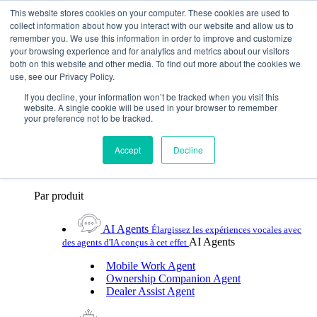
Skip To Content
This website stores cookies on your computer. These cookies are used to
collect information about how you interact with our website and allow us to
remember you. We use this information in order to improve and customize
Toggle Navigation
your browsing experience and for analytics and metrics about our visitors
both on this website and other media. To find out more about the cookies we
Plateformes et produits
use, see our Privacy Policy.
Plateformes et produits
Par UX Platform
Par produit
Par UX Platform
If you decline, your information won’t be tracked when you visit this
website. A single cookie will be used in your browser to remember
your preference not to be tracked.
Cerence xUI™
Élevez le niveau de l'assistance
vocale automobile avec l'IA hybride agentic
Accept
Decline
Cerence Assistant
Profitez de l'assistance vocale
naturelle de premier ordre lors de chaque trajet
Par produit
AI Agents
Élargissez les expériences vocales avec
AI Agents
des agents d'IA conçus à cet effet
Mobile Work Agent
Ownership Companion Agent
Dealer Assist Agent