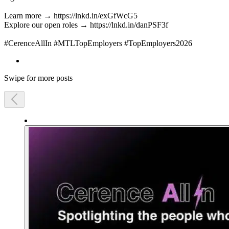
Learn more → https://lnkd.in/exGfWcG5
Explore our open roles → https://lnkd.in/danPSF3f
#CerenceAllIn #MTLTopEmployers #TopEmployers2026
Swipe for more posts