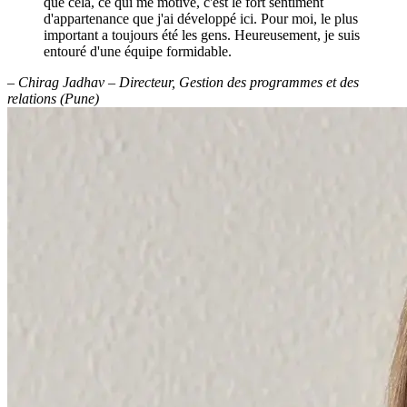
que cela, ce qui me motive, c'est le fort sentiment
d'appartenance que j'ai développé ici. Pour moi, le plus
important a toujours été les gens. Heureusement, je suis
entouré d'une équipe formidable.
– Chirag Jadhav – Directeur, Gestion des programmes et des
relations (Pune)