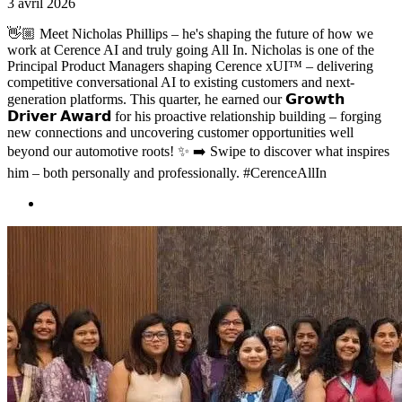
3 avril 2026
👋🏼 Meet Nicholas Phillips – he's shaping the future of how we
work at Cerence AI and truly going All In. Nicholas is one of the
Principal Product Managers shaping Cerence xUI™ – delivering
competitive conversational AI to existing customers and next-
generation platforms. This quarter, he earned our 𝗚𝗿𝗼𝘄𝘁𝗵
𝗗𝗿𝗶𝘃𝗲𝗿 𝗔𝘄𝗮𝗿𝗱 for his proactive relationship building – forging
new connections and uncovering customer opportunities well
beyond our automotive roots! ✨ ➡️ Swipe to discover what inspires
him – both personally and professionally. #CerenceAllIn